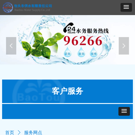
넳
넲
客户服务
首页
ꄲ
服务网点