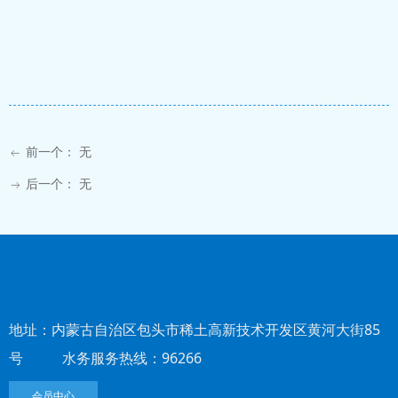
前一个：
无
ꂃ
后一个：
无
ꁹ
地址：内蒙古自治区包头市稀土高新技术开发区黄河大街85
号 水务服务热线：96266
会员中心