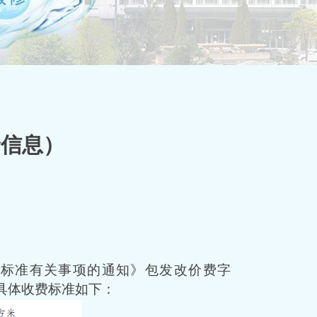
价信息）
费标准有关事项的通知》包
发改价
费
字
具体收费标准如下：