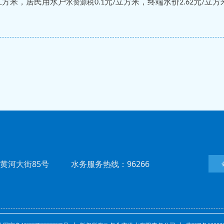
立方米，居民用水户
元
立方米，终端水价
元
立方
水资源税
0.1
/
2.
62
/
黄河大街85号 水务服务热线：96266