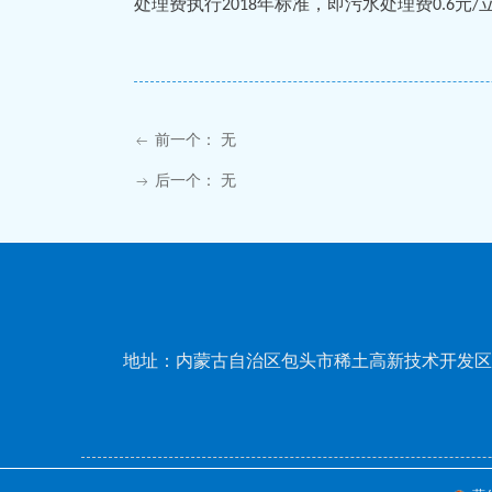
处理费执行
年标准，即
污水处理费
元
2018
0.
6
/
前一个：
无
ꂃ
后一个：
无
ꁹ
地址：内蒙古自治区包头市稀土高新技术开发区