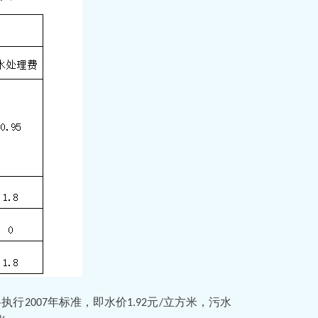
格执行
年标准，即水价
元
立方米，
污水
2007
1.92
/