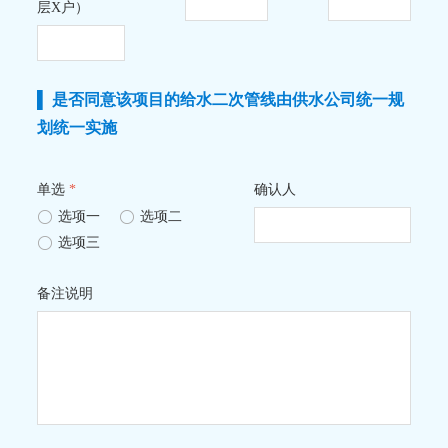
层X户）
▌ 是否同意该项目的给水二次管线由供水公司统一规
划统一实施
单选
*
确认人
ꀐ
选项一
ꀐ
选项二
ꀐ
选项三
备注说明