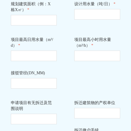
规划建筑面积（例：X
设计用水量（吨/日）
*
栋X㎡）
*
项目最高日用水量（m³/
项目最高小时用水量
d）
*
（m³/h）
*
接驳管径(DN_MM)
申请项目有无拆迁及范
拆迁建筑物的产权单位
围说明
拆迁撤户手续