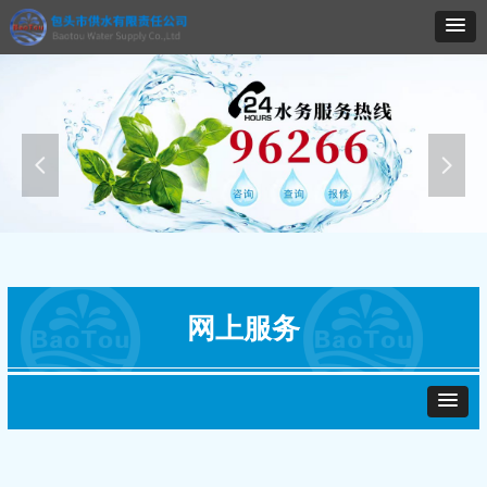
넳
넲
网上服务