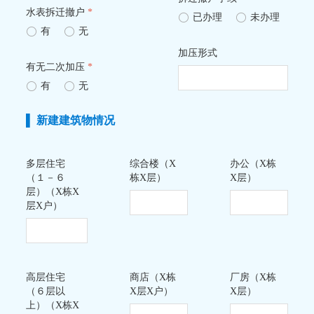
水表拆迁撤户
*
ꀐ
已办理
ꀐ
未办理
ꀐ
有
ꀐ
无
加压形式
有无二次加压
*
ꀐ
有
ꀐ
无
▌ 新建建筑物情况
多层住宅
综合楼（X
办公（X栋
（１－６
栋X层）
X层）
层）（X栋X
层X户）
高层住宅
商店（X栋
厂房（X栋
（６层以
X层X户）
X层）
上）（X栋X