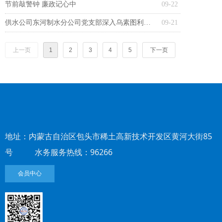
节前敲警钟 廉政记心中
09-22
供水公司东河制水分公司党支部深入乌素图利民社区开展“双报到、双服务、双报告”活动
09-21
上一页
1
2
3
4
5
下一页
地址：内蒙古自治区包头市稀土高新技术开发区黄河大街85
号 水务服务热线：96266
会员中心